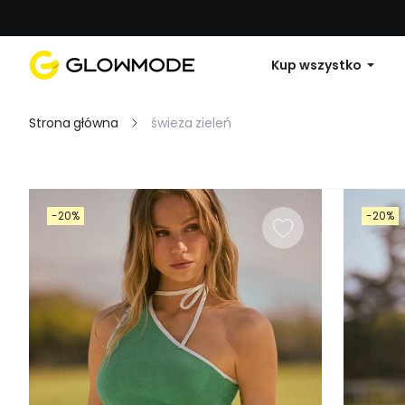
Pierwsze zamówienie: 10% zniżki na 
Kup wszystko
Strona główna
świeża zieleń
Filtruj
-20%
-20%
Wyczyść wszystko