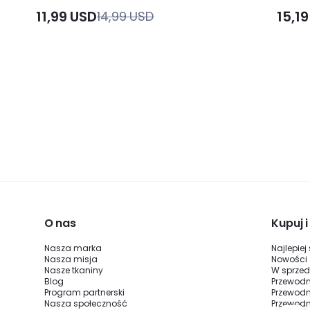
odprowadzające pot, kontrastowe
odprow
11,99 USD
15,1
14,99 USD
wykończenie, haftowany brzeg, logo na
kontra
tylnej kieszeni, do noszenia na co dzień,
dekolt
na zewnątrz
sportow
do jogi
strój n
O nas
Kupuj 
Nasza marka
Najlepiej
Nasza misja
Nowości
Nasze tkaniny
W sprze
Blog
Przewodn
Program partnerski
Przewodn
Nasza społeczność
Przewodni