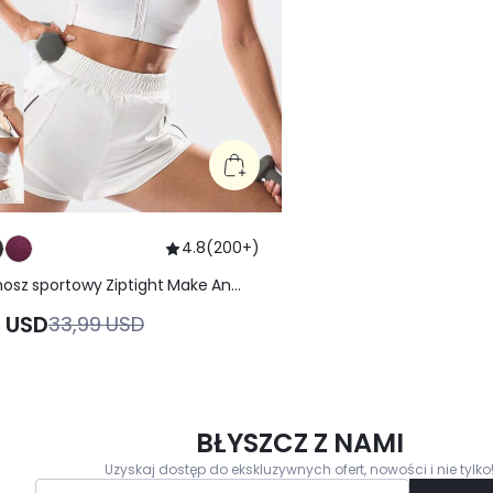
4.8
(
200+
)
nosz sportowy Ziptight Make An
 Szybkoschnący Biustonosz
9 USD
33,99 USD
wy z siateczką z zamkiem
wicznym z przodu Bieganie
g Trening Siłownia Aktywny
BŁYSZCZ Z NAMI
Uzyskaj dostęp do ekskluzywnych ofert, nowości i nie tylko