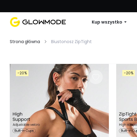
Pierwsze zamówienie: 10% zniżki na 
Kup wszystko
Strona główna
Biustonosz ZipTight
Filtruj
-20%
-20%
Wyczyść wszystko