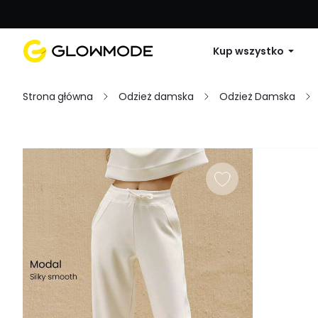
Pierwsze zamówienie: 10% zniżki na 
Kup wszystko
Strona główna
Odzież damska
Odzież Damska
Filtruj
Wyczyść wszystko