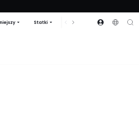
zniżki na zamówienia powyżej 99 USD | Kod: GLOWNEW
niejszy
Statki
Sukienki i body
Akcesori