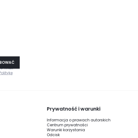
!
YBOWAĆ
 e-mail
Politykę
Prywatność i warunki
Informacja o prawach autorskich
Centrum prywatności
Warunki korzystania
Odcisk