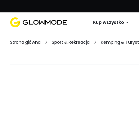
Pierwsze zamówienie: 10% zniżki na 
Kup wszystko
Strona główna
Sport & Rekreacja
Kemping & Turys
Filtruj
Wyczyść wszystko