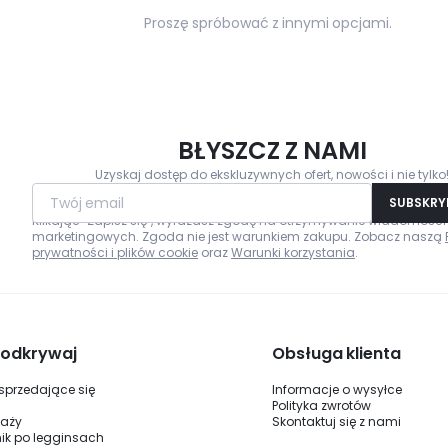
Proszę spróbować z innymi opcjami.
BŁYSZCZ Z NAMI
Uzyskaj dostęp do ekskluzywnych ofert, nowości i nie tylko
Twój email
SUBSKR
Klikając "Zapisz się", wyrażasz zgodę na otrzymywanie wiadomości
marketingowych. Zgoda nie jest warunkiem zakupu. Zobacz naszą
prywatności i plików cookie
oraz
Warunki korzystania
.
i odkrywaj
Obsługa klienta
 sprzedające się
Informacje o wysyłce
Polityka zwrotów
daży
Skontaktuj się z nami
ik po legginsach