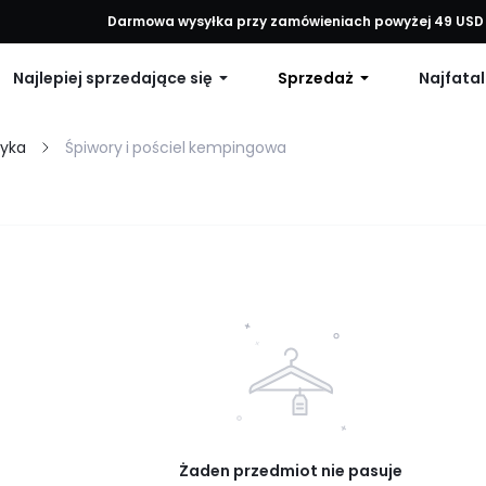
każde zamówienie, 12% zniżki na zamówienia powyżej 79 USD lub 15% 
Darmowa wysyłka przy zamówieniach powyżej 49 USD
Najlepiej sprzedające się
Sprzedaż
Najfatal
tyka
Śpiwory i pościel kempingowa
Żaden przedmiot nie pasuje