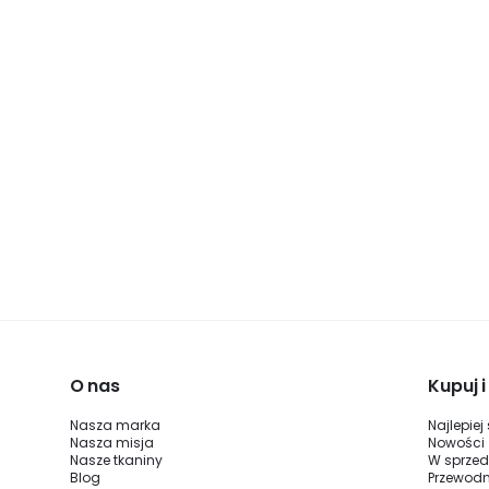
O nas
Kupuj 
Nasza marka
Najlepiej
Nasza misja
Nowości
Nasze tkaniny
W sprze
Blog
Przewodn