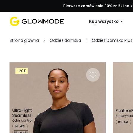
Pierwsze zamówienie: 10% zniżki na 
Kup wszystko
Strona główna
Odzież damska
Odzież Damska Plus 
Filtruj
-20%
Wyczyść wszystko