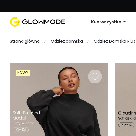
Pierwsze zamówienie: 10% zniżki na 
Kup wszystko
Strona główna
Odzież damska
Odzież Damska Plus 
Filtruj
NOWY
Wyczyść wszystko