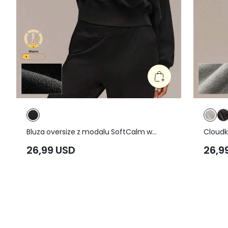
Bluza oversize z modalu SoftCalm w
Cloudk
dużym rozmiarze, z zakrzywionym
kaptur
26,99 USD
26,9
falbanowym dołem, długości do talii, z
barwion
wysokim kołnierzem i ściągaczami, na co
plus si
dzień, casualowa