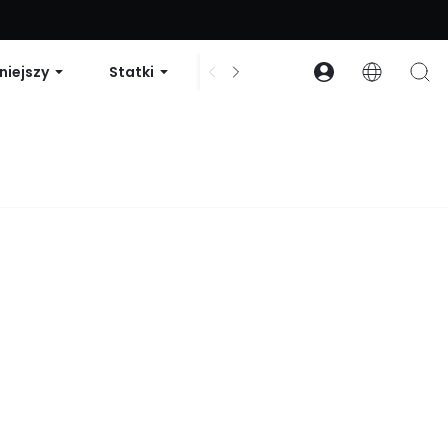
zniżki na zamówienia powyżej 99 USD | Kod: GLOWNEW
niejszy
Statki
Sukienki i body
Akcesori