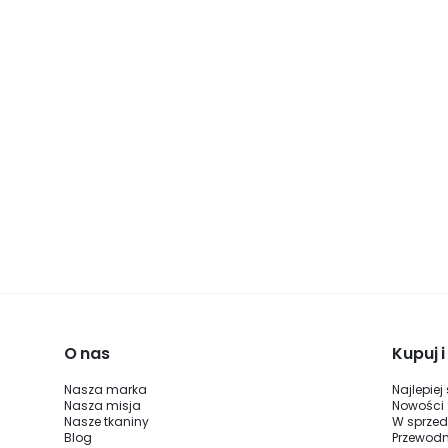
O nas
Kupuj 
Nasza marka
Najlepiej
Nasza misja
Nowości
Nasze tkaniny
W sprze
Blog
Przewodn