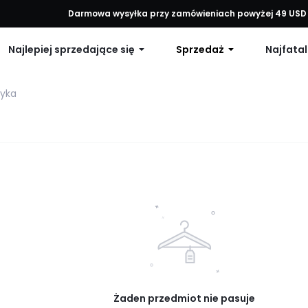
każde zamówienie, 12% zniżki na zamówienia powyżej 79 USD lub 15% 
Darmowa wysyłka przy zamówieniach powyżej 49 USD
Najlepiej sprzedające się
Sprzedaż
Najfatal
tyka
Żaden przedmiot nie pasuje