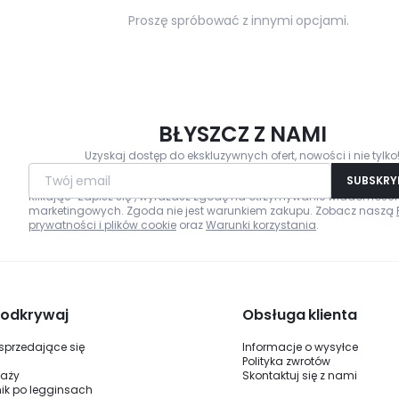
Proszę spróbować z innymi opcjami.
BŁYSZCZ Z NAMI
Uzyskaj dostęp do ekskluzywnych ofert, nowości i nie tylko
Twój email
SUBSKR
Klikając "Zapisz się", wyrażasz zgodę na otrzymywanie wiadomości
marketingowych. Zgoda nie jest warunkiem zakupu. Zobacz naszą
prywatności i plików cookie
oraz
Warunki korzystania
.
i odkrywaj
Obsługa klienta
 sprzedające się
Informacje o wysyłce
Polityka zwrotów
daży
Skontaktuj się z nami
ik po legginsach