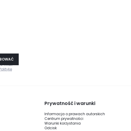
!
YBOWAĆ
 e-mail
Politykę
Prywatność i warunki
Informacja o prawach autorskich
Centrum prywatności
Warunki korzystania
Odcisk