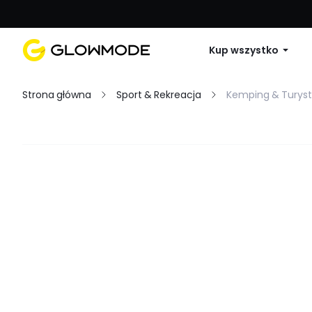
Pierwsze zamówienie: 10% zniżki na 
Kup wszystko
Strona główna
Sport & Rekreacja
Kemping & Turys
Filtruj
Wyczyść wszystko