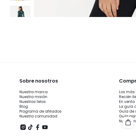
Sobre nosotros
Compra
Nuestra marca
Los más
Nuestra misión
Recién l
Nuestras telas
En venta
Blog
La guía 
Programa de afiliados
Guía de 
Nuestra comunidad
Guía par
Nuevo e