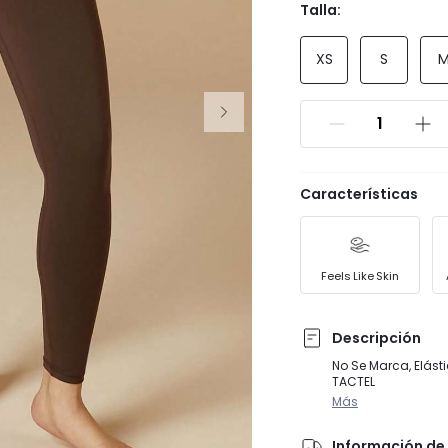
Talla:
XS
S
Características
Feels Like Skin
Descripción
No Se Marca, Elást
TACTEL
Más
Información de 