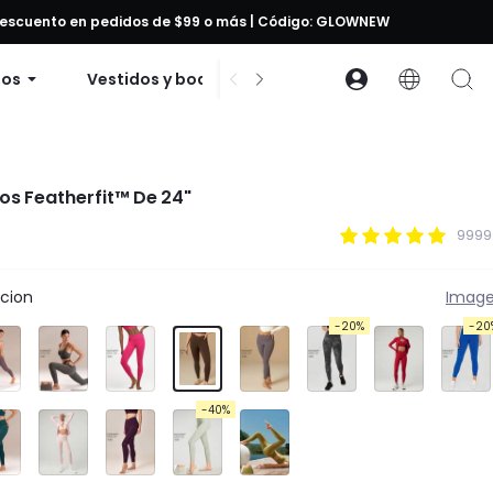
 descuento en pedidos de $99 o más | Código: GLOWNEW
dos
Vestidos y bodies
Accesorios
Cole
s Featherfit™ De 24"
9999
acion
Image
-20%
-20
-40%