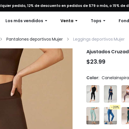
alquier pedido, 12% de descuento en pedidos de $79 o más, o 15% de
Envío gratuito en pedidos superiores a 49 dólares.
Los más vendidos
Venta
Tops
Fon
Pantalones deportivos Mujer
Leggings deportivos Mujer
Ajustados Cruzado
$23.99
Color:
Canelainspir
-20%