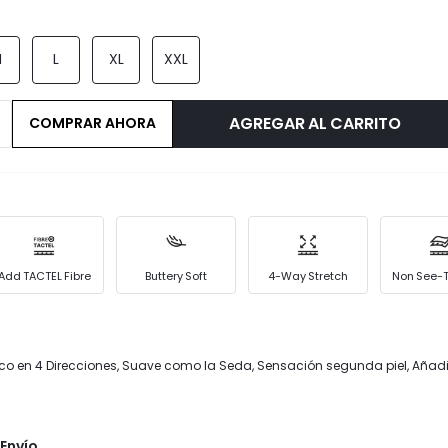
M
L
XL
XXL
AGREGAR AL CARRITO
COMPRAR AHORA
Add TACTEL Fibre
Buttery Soft
4-Way Stretch
Non See-
ico en 4 Direcciones, Suave como la Seda, Sensación segunda piel, Añadi
Envío