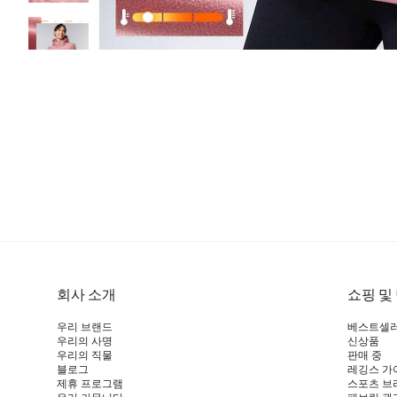
회사 소개
쇼핑 및
우리 브랜드
베스트셀
우리의 사명
신상품
우리의 직물
판매 중
블로그
레깅스 가
제휴 프로그램
스포츠 브