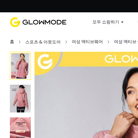
첫 주문
모두 쇼핑하기
홈
여성 액티브웨어
여성 액티브
스포츠 & 아웃도어