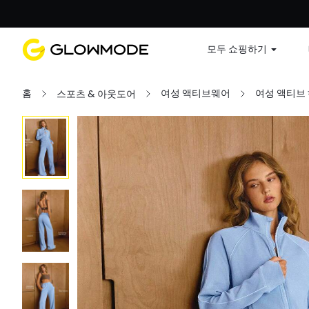
첫 주문
모두 쇼핑하기
홈
여성 액티브웨어
여성 액티브
스포츠 & 아웃도어