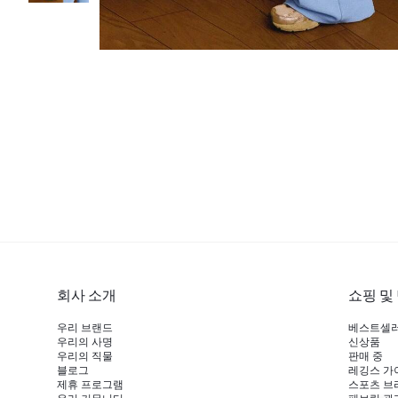
회사 소개
쇼핑 및
우리 브랜드
베스트셀
우리의 사명
신상품
우리의 직물
판매 중
블로그
레깅스 가
제휴 프로그램
스포츠 브