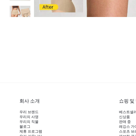
회사 소개
쇼핑 및
우리 브랜드
베스트셀
우리의 사명
신상품
우리의 직물
판매 중
블로그
레깅스 가
제휴 프로그램
스포츠 브