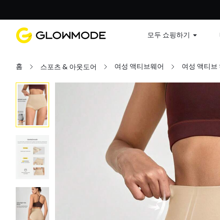
첫 주문
모두 쇼핑하기
홈
여성 액티브웨어
여성 액티브
스포츠 & 아웃도어