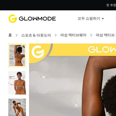
첫 주문
모두 쇼핑하기
홈
여성 액티브웨어
여성 액티브
스포츠 & 아웃도어