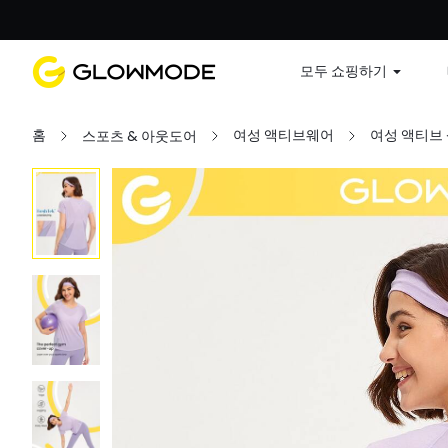
첫 주문
모두 쇼핑하기
홈
여성 액티브웨어
여성 액티브
스포츠 & 아웃도어