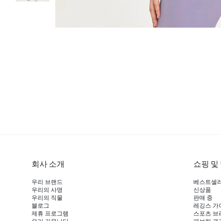
회사 소개
쇼핑 및
우리 브랜드
베스트셀
우리의 사명
신상품
우리의 직물
판매 중
블로그
레깅스 가
제휴 프로그램
스포츠 브