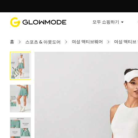
첫 주문
모두 쇼핑하기
홈
여성 액티브웨어
여성 액티브
스포츠 & 아웃도어