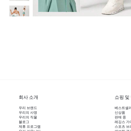
회사 소개
쇼핑 및
우리 브랜드
베스트셀
우리의 사명
신상품
우리의 직물
판매 중
블로그
레깅스 가
제휴 프로그램
스포츠 브