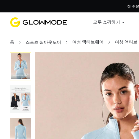
첫 주문
모두 쇼핑하기
홈
여성 액티브웨어
여성 액티브
스포츠 & 아웃도어