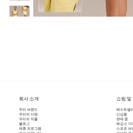
회사 소개
쇼핑 및
우리 브랜드
베스트셀
우리의 사명
신상품
우리의 직물
판매 중
블로그
레깅스 가
제휴 프로그램
스포츠 브