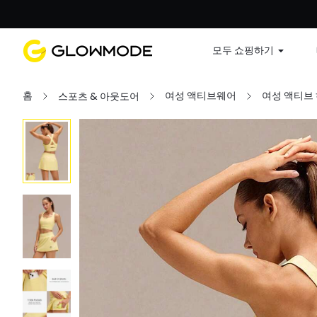
첫 주문
모두 쇼핑하기
홈
여성 액티브웨어
여성 액티브
스포츠 & 아웃도어