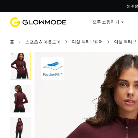
첫 주문
모두 쇼핑하기
홈
여성 액티브웨어
여성 액티브
스포츠 & 아웃도어