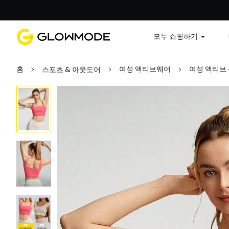
첫 주문
모두 쇼핑하기
홈
여성 액티브웨어
여성 액티브
스포츠 & 아웃도어