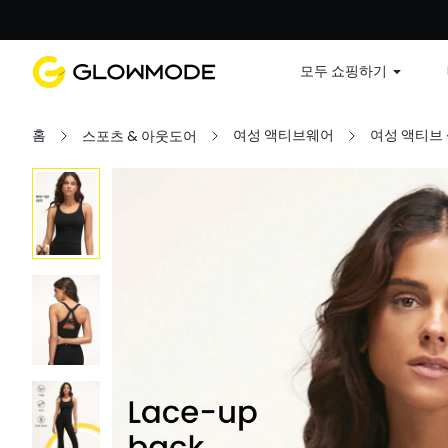
첫 주문
모두 쇼핑하기
홈
여성 액티브웨어
여성 액티브
스포츠 & 아웃도어