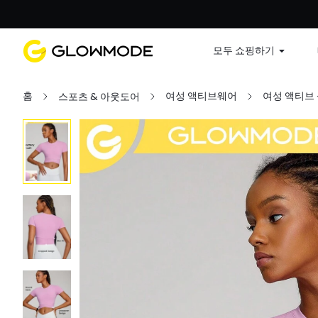
첫 주문
모두 쇼핑하기
홈
여성 액티브웨어
여성 액티브
스포츠 & 아웃도어