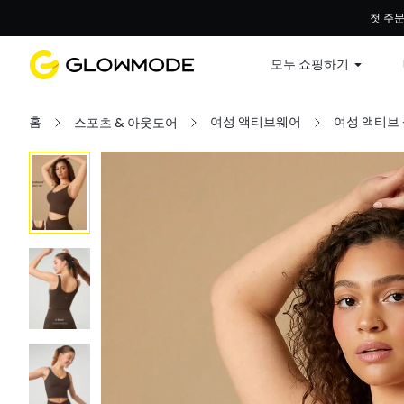
첫 주문
모두 쇼핑하기
홈
여성 액티브웨어
여성 액티브
스포츠 & 아웃도어