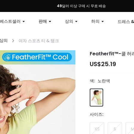
: 모든 주문 10% 할인, 79달러 이상 구매 시 12% 할인, 99달러 이상 구매 시 15% 할인
49달러 이상 구매 시 무료 배송
베스트셀러
판매
상의
하의
드레스 
 상의
여자 스포츠 티 & 탱크
Featherfit™-쿨 
US$25.19
색:
노란색
사이즈:
XS
S