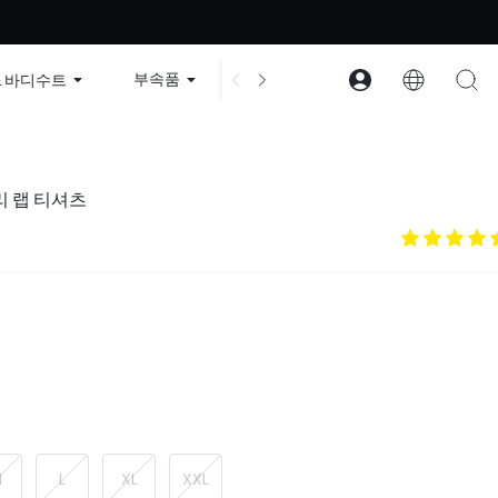
 | 할인 코드: GLOWNEW
부속품
컬렉션
구조
회사 
& 바디수트
허리 랩 티셔츠
M
L
XL
XXL