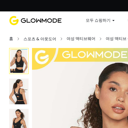
첫 주문
모두 쇼핑하기
홈
여성 액티브웨어
여성 액티브
스포츠 & 아웃도어