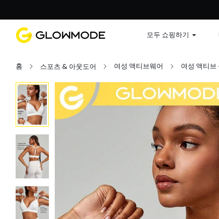
첫 주문
모두 쇼핑하기
홈
여성 액티브웨어
여성 액티브
스포츠 & 아웃도어