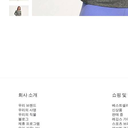
회사 소개
쇼핑 및
우리 브랜드
베스트셀
우리의 사명
신상품
우리의 직물
판매 중
블로그
레깅스 가
제휴 프로그램
스포츠 브