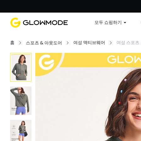
첫 주문
모두 쇼핑하기
홈
여성 액티브웨어
여성 스포츠
스포츠 & 아웃도어