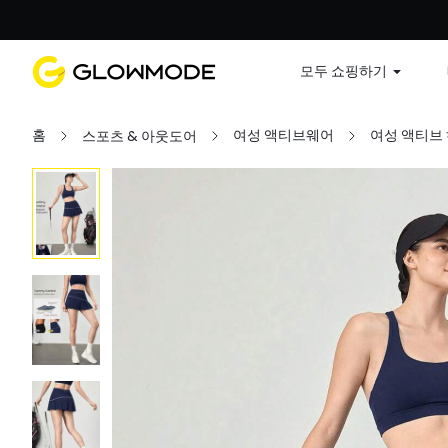
첫 주문
모두 쇼핑하기
홈
여성 액티브웨어
여성 액티브
스포츠 & 아웃도어