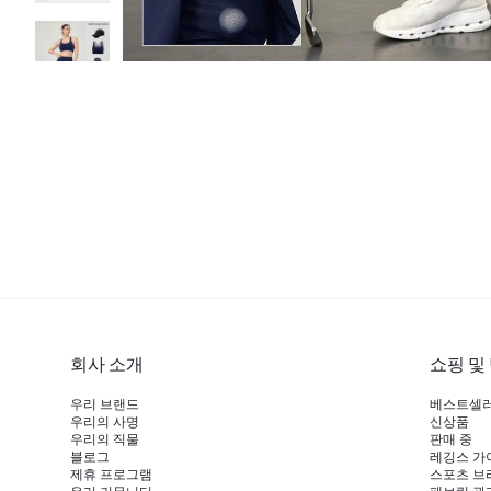
회사 소개
쇼핑 및
우리 브랜드
베스트셀
우리의 사명
신상품
우리의 직물
판매 중
블로그
레깅스 가
제휴 프로그램
스포츠 브