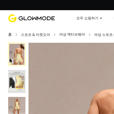
첫 주문
모두 쇼핑하기
홈
여성 액티브웨어
스포츠 & 아웃도어
여성 스포츠