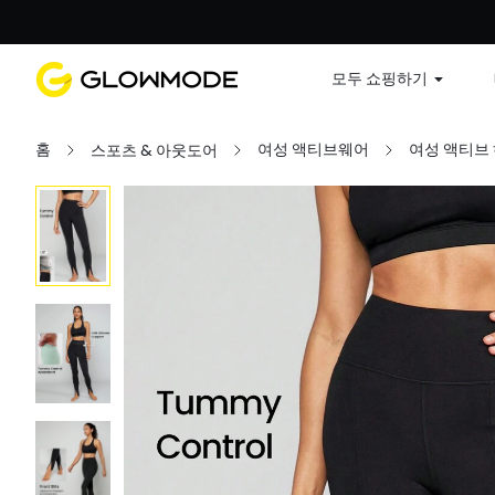
첫 주문
모두 쇼핑하기
홈
여성 액티브웨어
여성 액티브
스포츠 & 아웃도어