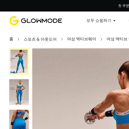
첫 주문
모두 쇼핑하기
홈
여성 액티브웨어
여성 액티브
스포츠 & 아웃도어