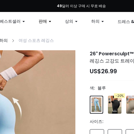
: 모든 주문 10% 할인, 79달러 이상 구매 시 12% 할인, 99달러 이상 구매 시 15% 할인
49달러 이상 구매 시 무료 배송
베스트셀러
판매
상의
하의
드레스 
 하의
여성 스포츠 레깅스
26" Powerscul
레깅스 고강도 트레이
US$26.99
색:
블루
-20%
사이즈: