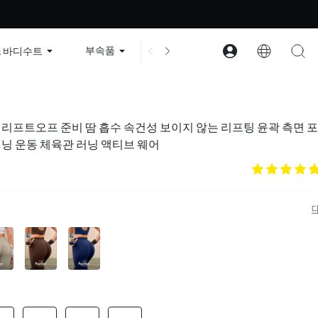
 | 할인 코드: GLOWNEW
부속품
컬렉션
구조
회사 
& 바디수트
pt™ 리프트오프 준비 땀 흡수 속건성 보이지 않는 리프팅 윤곽 측면 
닝 운동 체육관 러닝 액티브 웨어