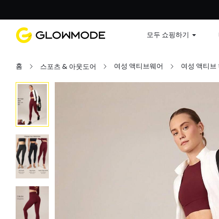
첫 주문
모두 쇼핑하기
홈
여성 액티브웨어
여성 액티브
스포츠 & 아웃도어