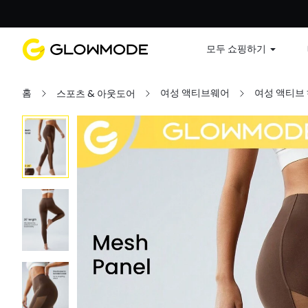
첫 주문
모두 쇼핑하기
홈
여성 액티브웨어
여성 액티브
스포츠 & 아웃도어