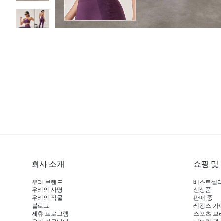
회사 소개
쇼핑 및
우리 브랜드
베스트셀
우리의 사명
신상품
우리의 직물
판매 중
블로그
레깅스 가
제휴 프로그램
스포츠 브