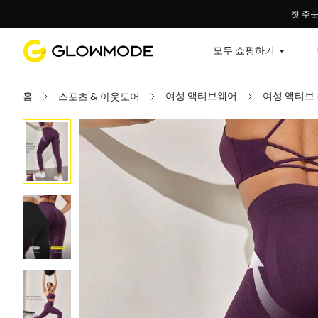
첫 주문
모두 쇼핑하기
홈
여성 액티브웨어
여성 액티브
스포츠 & 아웃도어