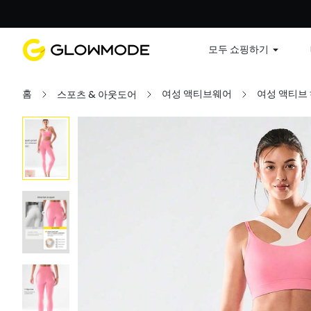
첫 주문
모두 쇼핑하기
홈
여성 액티브웨어
여성 액티브
스포츠 & 아웃도어