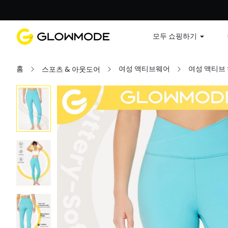
첫 주문
모두 쇼핑하기
홈
여성 액티브웨어
여성 액티브
스포츠 & 아웃도어