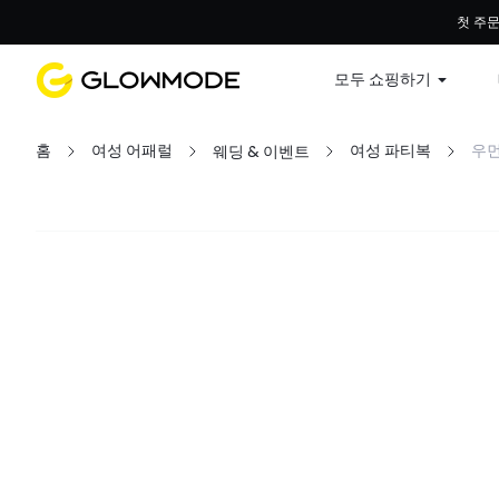
첫 주문
모두 쇼핑하기
홈
여성 어패럴
여성 파티복
우먼
웨딩 & 이벤트
필터
모두 지우기