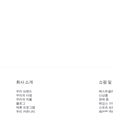
회사 소개
쇼핑 및
우리 브랜드
베스트셀
우리의 사명
신상품
우리의 직물
판매 중
블로그
레깅스 가
제휴 프로그램
스포츠 브
우리 커뮤니티
패브릭 관