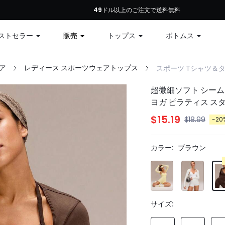
初回注文：全商品10%オフ、79ドル以上で12%オフ、99ドル以上で15%オフ | コ
49ドル以上のご注文で送料無料
ストセラー
販売
トップス
ボトムス
ア
レディース スポーツウェアトップス
スポーツ Tシャツ＆
超微細ソフト シーム
ヨガ ピラティス ス
$15.19
$18.99
-20
カラー:
ブラウン
サイズ: