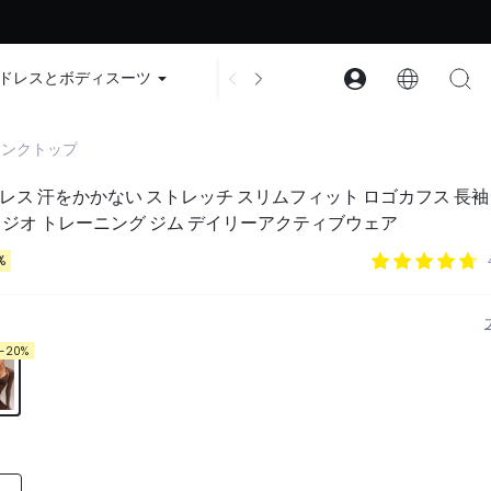
ード：GLOWNEW
ドレスとボディスーツ
アクセサリー
コレクション
タンクトップ
レス 汗をかかない ストレッチ スリムフィット ロゴカフス 長
タジオ トレーニング ジム デイリーアクティブウェア
%
-20%