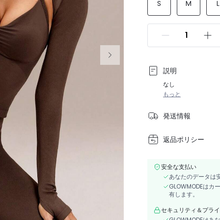
S
M
L
説明
なし
もっと
発送情報
返品ポリシー
安全な支払い
あなたのデータは
GLOWMODEは
有します。
セキュリティ＆プライ
GLOWMODEは