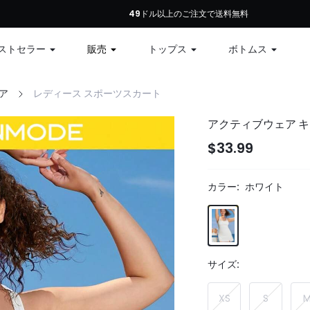
初回注文：全商品10%オフ、79ドル以上で12%オフ、99ドル以上で15%オフ | コ
49ドル以上のご注文で送料無料
ストセラー
販売
トップス
ボトムス
ア
レディース スポーツスカート
アクティブウェア キ
$33.99
カラー:
ホワイト
サイズ:
XS
S