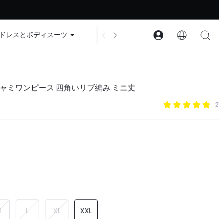
ード：GLOWNEW
ドレスとボディスーツ
アクセサリー
コレクション
ャミワンピース 四角いリブ編み ミニ丈
M
L
XL
XXL