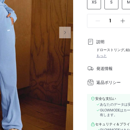
XS
S
説明
ドローストリング, 結
もっと
発送情報
返品ポリシー
安全な支払い
あなたのデータは
GLOWMODEは
有します。
セキュリティ＆プライ
GLOWMODEは