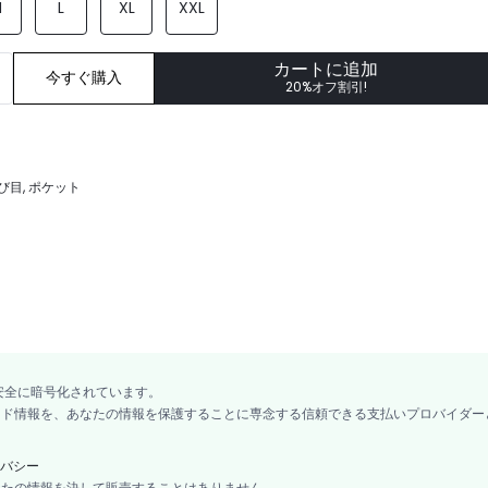
M
L
XL
XXL
カートに追加
今すぐ購入
20%オフ割引!
び目, ポケット
安全に暗号化されています。
カード情報を、あなたの情報を保護することに専念する信頼できる支払いプロバイダー
バシー
あなたの情報を決して販売することはありません。