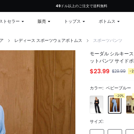
初回注文：全商品10%オフ、79ドル以上で12%オフ、99ドル以上で15%オフ | コ
49ドル以上のご注文で送料無料
ストセラー
販売
トップス
ボトムス
ア
レディース スポーツウェアボトムス
スポーツパンツ
モーダル シルキース
ットパンツ サイド
$23.99
$29.99
-
カラー:
ベビーブルー
-20%
サイズ: