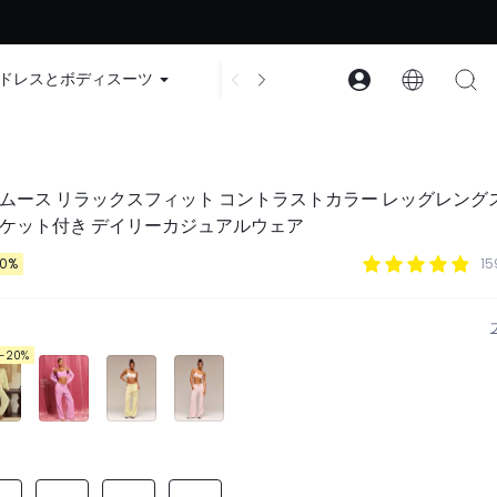
ード：GLOWNEW
ドレスとボディスーツ
アクセサリー
コレクション
ムース リラックスフィット コントラストカラー レッグレング
ポケット付き デイリーカジュアルウェア
20%
1
-20%