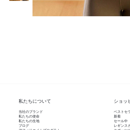
私たちについて
ショッ
当社のブランド
ベストセ
私たちの使命
新着
私たちの生地
セール中
ブログ
レギンス