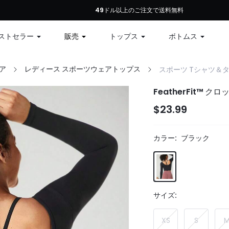
初回注文：全商品10%オフ、79ドル以上で12%オフ、99ドル以上で15%オフ | コ
49ドル以上のご注文で送料無料
ストセラー
販売
トップス
ボトムス
ア
レディース スポーツウェアトップス
スポーツ Tシャツ＆
FeatherFit™ ク
$23.99
カラー:
ブラック
サイズ:
XS
S