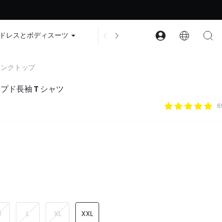
ード：GLOWNEW
ドレスとボディスーツ
アクセサリー
コレクション
タンクトップ
ロップド長袖 T シャツ
6
M
L
XL
XXL