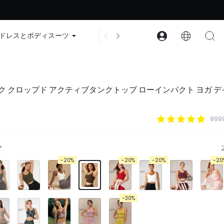
ード：GLOWNEW
ドレスとボディスーツ
アクセサリー
コレクション
 Uバック クロップド アクティブタンクトップ ローインパクト ヨガ デ
999
ー
-20%
-20%
-20%
-20
-30%