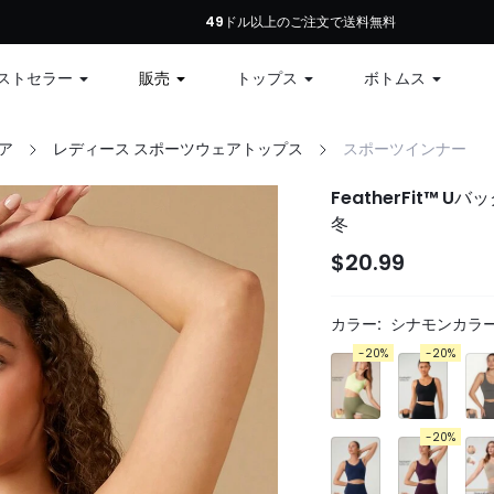
初回注文：全商品10%オフ、79ドル以上で12%オフ、99ドル以上で15%オフ | コ
49ドル以上のご注文で送料無料
ストセラー
販売
トップス
ボトムス
ア
レディース スポーツウェアトップス
スポーツインナー
FeatherFit™
冬
$20.99
カラー:
シナモンカラ
-20%
-20%
-20%