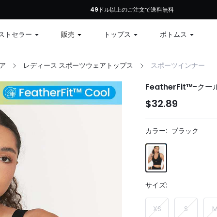
初回注文：全商品10%オフ、79ドル以上で12%オフ、99ドル以上で15%オフ | コ
49ドル以上のご注文で送料無料
ストセラー
販売
トップス
ボトムス
ア
レディース スポーツウェアトップス
スポーツインナー
FeatherFit™
$32.89
カラー:
ブラック
サイズ:
XS
S