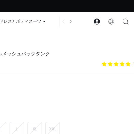
ード：GLOWNEW
ドレスとボディスーツ
アクセサリー
コレクション
-クールメッシュバックタンク
M
L
XL
XXL