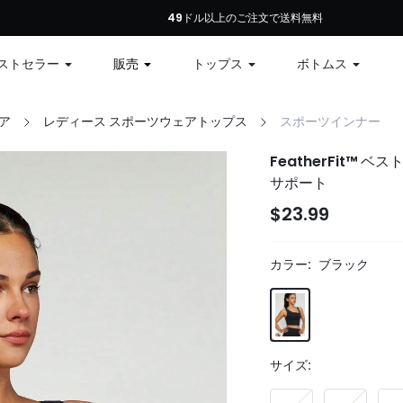
初回注文：全商品10%オフ、79ドル以上で12%オフ、99ドル以上で15%オフ | コ
49ドル以上のご注文で送料無料
ストセラー
販売
トップス
ボトムス
ア
レディース スポーツウェアトップス
スポーツインナー
FeatherFit™
サポート
$23.99
カラー:
ブラック
サイズ: