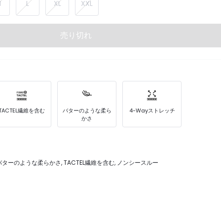
M
L
XL
XXL
売り切れ
TACTEL繊維を含む
バターのような柔ら
4-Wayストレッチ
かさ
 バターのような柔らかさ, TACTEL繊維を含む, ノンシースルー