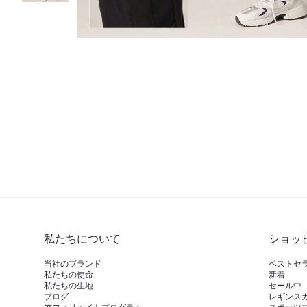
私たちについて
ショッ
当社のブランド
ベストセ
私たちの使命
新着
私たちの生地
セール中
ブログ
レギンス