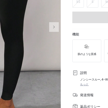
XS
S
機能
肌のような質感
説明
ノンシースルー, 4-
もっと
発送情報
返品ポリシー