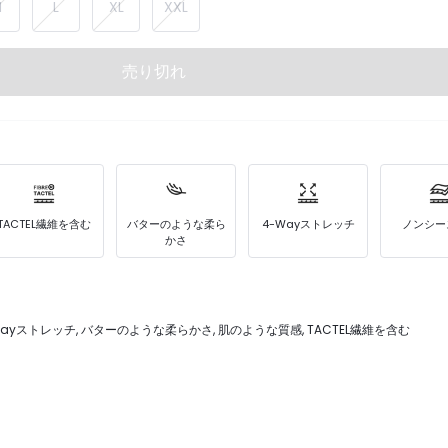
M
L
XL
XXL
売り切れ
TACTEL繊維を含む
バターのような柔ら
4-Wayストレッチ
ノンシー
かさ
Wayストレッチ, バターのような柔らかさ, 肌のような質感, TACTEL繊維を含む