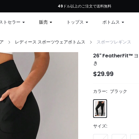
初回注文：全商品10%オフ、79ドル以上で12%オフ、99ドル以上で15%オフ | コ
49ドル以上のご注文で送料無料
ストセラー
販売
トップス
ボトムス
ア
レディース スポーツウェアボトムス
スポーツレギンス
26" Feather
き
$29.99
カラー:
ブラック
サイズ: