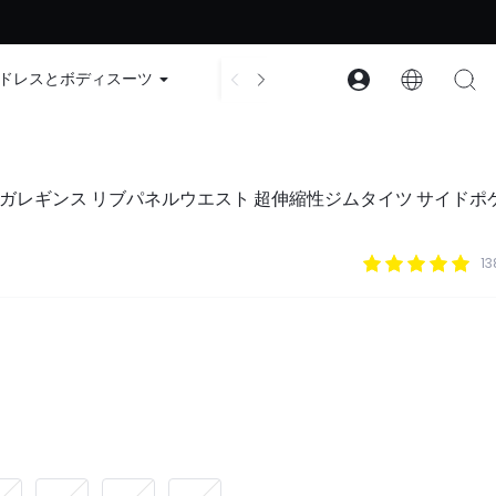
ード：GLOWNEW
ドレスとボディスーツ
アクセサリー
コレクション
Fit™ ヨガレギンス リブパネルウエスト 超伸縮性ジムタイツ サイド
1