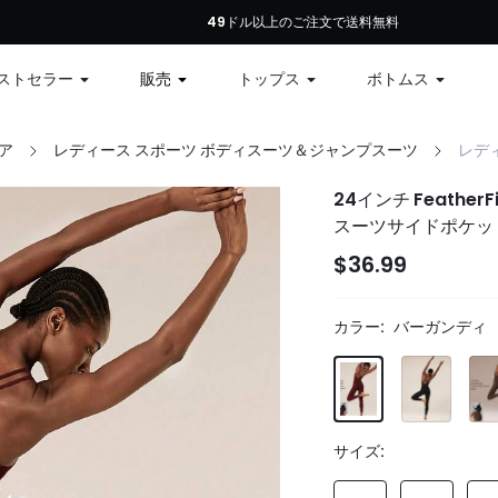
初回注文：全商品10%オフ、79ドル以上で12%オフ、99ドル以上で15%オフ | コ
49ドル以上のご注文で送料無料
ストセラー
販売
トップス
ボトムス
ア
レディース スポーツ ボディスーツ＆ジャンプスーツ
レデ
24インチ Feath
スーツサイドポケッ
$36.99
カラー:
バーガンディ
サイズ: