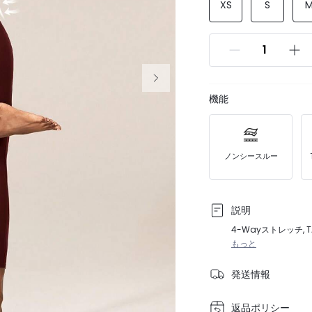
XS
S
機能
ノンシースルー
説明
4-Wayストレッチ,
もっと
発送情報
返品ポリシー