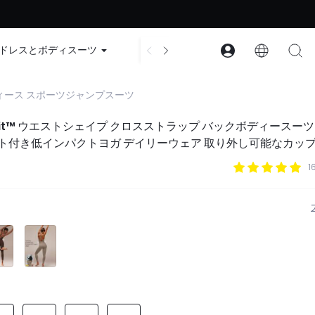
ード：GLOWNEW
ドレスとボディスーツ
アクセサリー
コレクション
ィース スポーツジャンプスーツ
erFit™ ウエストシェイプ クロスストラップ バックボディースー
ト付き低インパクトヨガ デイリーウェア 取り外し可能なカッ
1