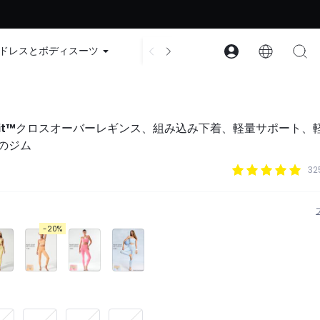
ード：GLOWNEW
ドレスとボディスーツ
アクセサリー
コレクション
herFit™クロスオーバーレギンス、組み込み下着、軽量サポート、
のジム
3
-20%