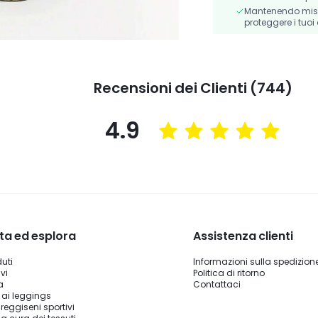
Mantenendo misur
proteggere i tuoi 
Recensioni dei Clienti (744)
4.9
ta ed esplora
Assistenza clienti
duti
Informazioni sulla spedizion
vi
Politica di ritorno
a
Contattaci
 ai leggings
reggiseni sportivi