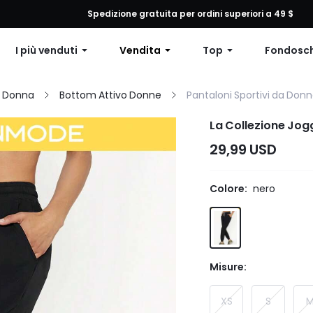
 qualsiasi ordine, 12% di sconto su ordini superiori a $79 o 15% di scon
Spedizione gratuita per ordini superiori a 49 $
I più venduti
Vendita
Top
Fondosc
a Donna
Bottom Attivo Donne
Pantaloni Sportivi da Don
La Collezione Jog
29,99 USD
Colore:
nero
Misure:
XS
S