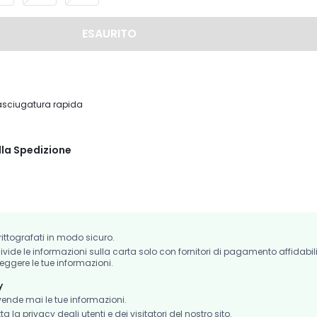
ESAURITO
 asciugatura rapida
lla Spedizione
crittografati in modo sicuro.
de le informazioni sulla carta solo con fornitori di pagamento affidabil
eggere le tue informazioni.
y
nde mai le tue informazioni.
la privacy degli utenti e dei visitatori del nostro sito.