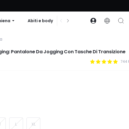
to su ordini superiori a $99 | Codice: GLOWNEW
hiena
Abiti e body
Accessori
Collezion
na
ging: Pantalone Da Jogging Con Tasche Di Transizione
744 
M
L
XL